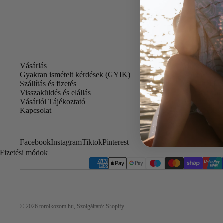
K
Ad
az
E-
Vásárlás
Márkánk
Gyakran ismételt kérdések (GYIK)
Rólunk
Szállítás és fizetés
OEKO-TEX S
Visszaküldés és elállás
Ahol ott va
Vásárlói Tájékoztató
Együttműkö
Kapcsolat
Viszontelad
Facebook
Instagram
Tiktok
Pinterest
Fizetési módok
© 2026
torolkozom.hu
, Szolgáltató: Shopify